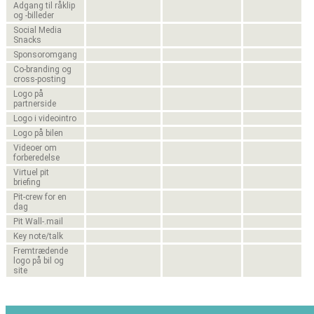
Adgang til råklip
og -billeder
Social Media
Snacks
Sponsoromgang
Co-branding og
cross-posting
Logo på
partnerside
Logo i videointro
Logo på bilen
Videoer om
forberedelse
Virtuel pit
briefing
Pit-crew for en
dag
Pit Wall-.mail
Key note/talk
Fremtrædende
logo på bil og
site