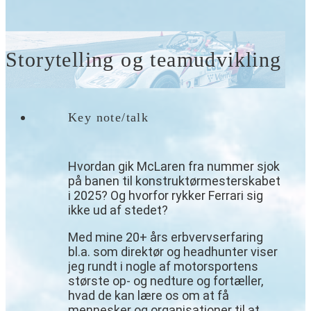
Storytelling og teamudvikling
Key note/talk
Hvordan gik McLaren fra nummer sjok
på banen til konstruktørmesterskabet
i 2025? Og hvorfor rykker Ferrari sig
ikke ud af stedet?
Med mine 20+ års erbvervserfaring
bl.a. som direktør og headhunter viser
jeg rundt i nogle af motorsportens
største op- og nedture og fortæller,
hvad de kan lære os om at få
mennesker og organisationer til at