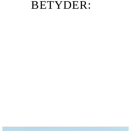
BETYDER:
Teamudvikling
Indhold
Markedsføring