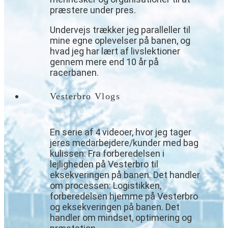
præstere under pres.
Undervejs trækker jeg paralleller til
mine egne oplevelser på banen, og
hvad jeg har lært af livslektioner
gennem mere end 10 år på
racerbanen.
Vesterbro Vlogs
En serie af 4 videoer, hvor jeg tager
jeres medarbejdere/kunder med bag
kulissen: Fra forberedelsen i
lejligheden på Vesterbro til
eksekveringen på banen. Det handler
om processen: Logistikken,
forberedelsen hjemme på Vesterbro
og eksekveringen på banen. Det
handler om mindset, optimering og