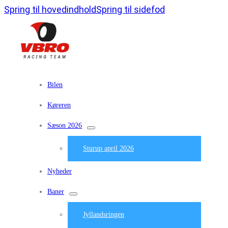
Spring til hovedindhold
Spring til sidefod
Bilen
Køreren
Sæson 2026
Sturup april 2026
Nyheder
Baner
Jyllandsringen