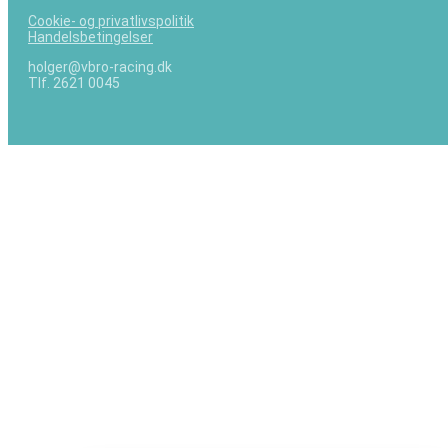
Cookie- og privatlivspolitik
Handelsbetingelser
holger@vbro-racing.dk
Tlf. 2621 0045