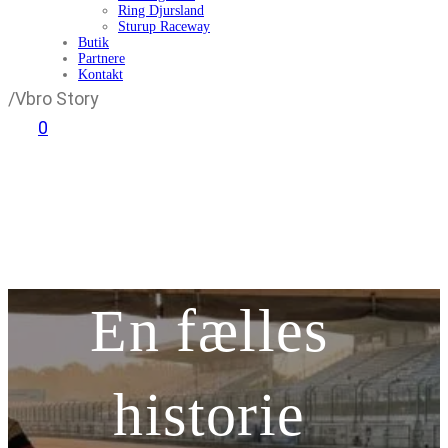
Ring Djursland
Sturup Raceway
Butik
Partnere
Kontakt
/
Vbro Story
0
En fælles
historie