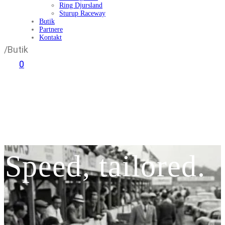
Ring Djursland
Sturup Raceway
Butik
Partnere
Kontakt
/
Butik
0
Speed, tailored.