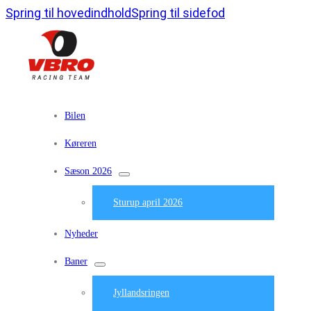
Spring til hovedindhold
Spring til sidefod
Bilen
Køreren
Sæson 2026
Sturup april 2026
Nyheder
Baner
Jyllandsringen