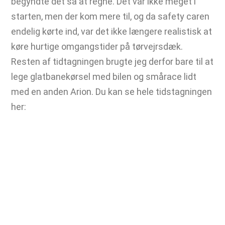
begyndte det så at regne. Det var ikke meget i
starten, men der kom mere til, og da safety caren
endelig kørte ind, var det ikke længere realistisk at
køre hurtige omgangstider på tørvejrsdæk.
Resten af tidtagningen brugte jeg derfor bare til at
lege glatbanekørsel med bilen og smårace lidt
med en anden Arion. Du kan se hele tidstagningen
her: