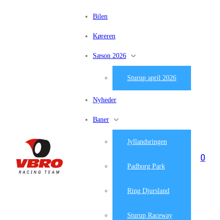
Bilen
Køreren
Sæson 2026
Sturup april 2026
Nyheder
Baner
Jyllandsringen
0
Padborg Park
Ring Djursland
Sturup Raceway