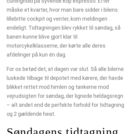
curlinghold på syvende kop espresso. Efter
måske et kvarter, hvor man bare sidder i bilens
lillebitte cockpit og venter, kom meldingen
endeligt. Tidtagningen blev rykket til søndag, så
banen kunne blive gjort klar til
motorcykelklasserne, der kørte alle deres
afdelinger på kun én dag.
For os betød det, at dagen var slut. Så alle bilerne
luskede tilbage til depotet med kørere, der havde
blikket rettet mod himlen og tankerne mod
vejrudsigten for søndag, der lignede heldagsregn
– alt andet end de perfekte forhold for tidtagning
og 2 gældende heat.
Søndagens tidtagning