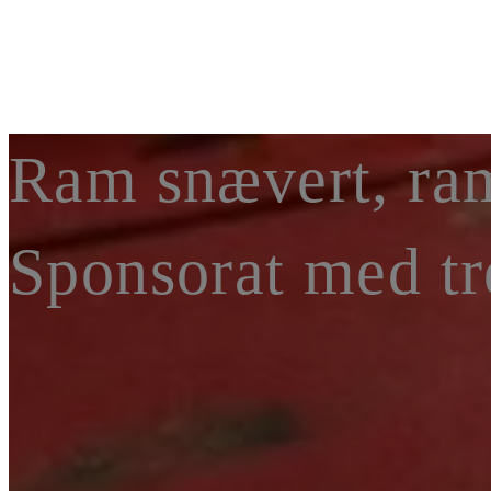
Ram snævert, ram
Sponsorat med tr