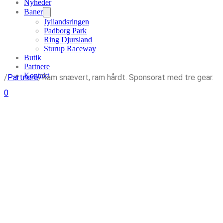
Nyheder
Baner
Jyllandsringen
Padborg Park
Ring Djursland
Sturup Raceway
Butik
Partnere
Kontakt
/
Partnere
/
Ram snævert, ram hårdt. Sponsorat med tre gear.
0