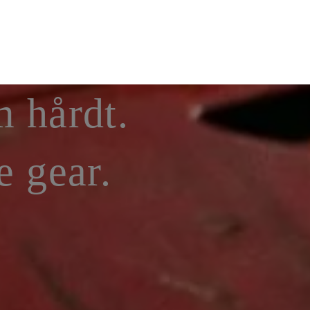
 hårdt.
e gear.