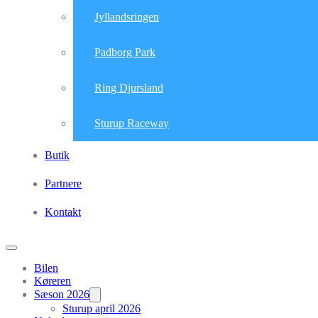
Jyllandsringen
Padborg Park
Ring Djursland
Sturup Raceway
Butik
Partnere
Kontakt
Bilen
Køreren
Sæson 2026
Sturup april 2026