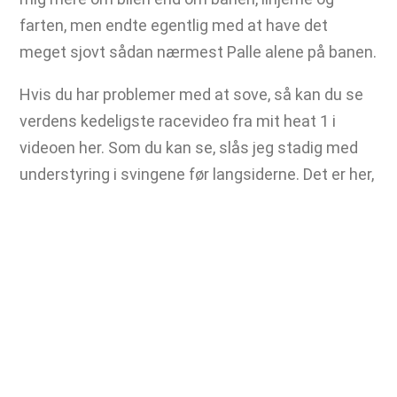
farten, men endte egentlig med at have det
meget sjovt sådan nærmest Palle alene på banen.
Hvis du har problemer med at sove, så kan du se
verdens kedeligste racevideo fra mit heat 1 i
videoen her. Som du kan se, slås jeg stadig med
understyring i svingene før langsiderne. Det er her,
jeg for alvor mister sekunder.
Christian Sørensen kom ind på en 1. plads og
satte ny banerekord med 52,220 mens en stærkt
kørende Asger Thierry kom ind på 2. pladsen foran
Søren Hvam.