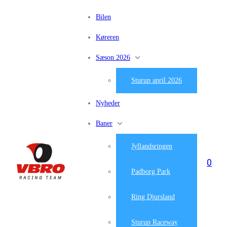
Bilen
Køreren
Sæson 2026
Sturup april 2026
Nyheder
Baner
Jyllandsringen
0
Padborg Park
Ring Djursland
Sturup Raceway