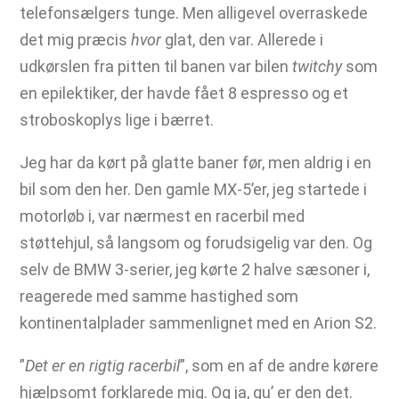
telefonsælgers tunge. Men alligevel overraskede
det mig præcis
hvor
glat, den var. Allerede i
udkørslen fra pitten til banen var bilen
twitchy
som
en epilektiker, der havde fået 8 espresso og et
stroboskoplys lige i bærret.
Jeg har da kørt på glatte baner før, men aldrig i en
bil som den her. Den gamle MX-5’er, jeg startede i
motorløb i, var nærmest en racerbil med
støttehjul, så langsom og forudsigelig var den. Og
selv de BMW 3-serier, jeg kørte 2 halve sæsoner i,
reagerede med samme hastighed som
kontinentalplader sammenlignet med en Arion S2.
”
Det er en rigtig racerbil
”, som en af de andre kørere
hjælpsomt forklarede mig. Og ja, gu’ er den det.